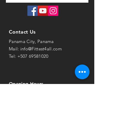
Contact Us
Panama City, Panama
Mail:
info@Fittest4all.com
Tel:
+507 69581020
Opening Hours
Monday
-Fri: 6AM to 8PM
Saturday: 10AM to 1PM